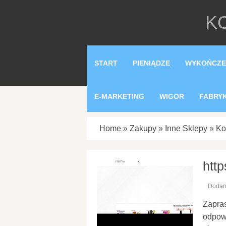
K
START
PIENIĄDZE
WYKOŃCZE
E-MARKETING
WIGOR
FABRY
Home
»
Zakupy
»
Inne Sklepy
»
Ko
http
Dodan
Zapras
odpow