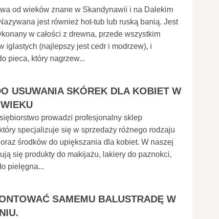
owa od wieków znane w Skandynawii i na Dalekim
azywana jest również hot-tub lub ruską banią. Jest
ykonany w całości z drewna, przede wszystkim
 iglastych (najlepszy jest cedr i modrzew), i
o pieca, który nagrzew...
DO USUWANIA SKÓREK DLA KOBIET W
 WIEKU
iębiorstwo prowadzi profesjonalny sklep
 który specjalizuje się w sprzedaży różnego rodzaju
raz środków do upiększania dla kobiet. W naszej
dują się produkty do makijażu, lakiery do paznokci,
do pielęgna...
MONTOWAĆ SAMEMU BALUSTRADĘ W
NIU.