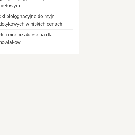
ernetowym
dki pielęgnacyjne do myjni
dotykowych w niskich cenach
ki i modne akcesoria dla
mowlaków