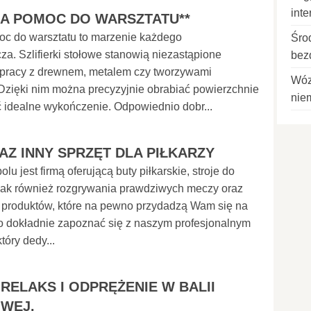
int
NA POMOC DO WARSZTATU**
oc do warsztatu to marzenie każdego
Śro
za. Szlifierki stołowe stanowią niezastąpione
bez
 pracy z drewnem, metalem czy tworzywami
Wóz
Dzięki nim można precyzyjnie obrabiać powierzchnie
nie
 idealne wykończenie. Odpowiednio dobr...
AZ INNY SPRZĘT DLA PIŁKARZY
lu jest firmą oferującą buty piłkarskie, stroje do
 jak również rozgrywania prawdziwych meczy oraz
h produktów, które na pewno przydadzą Wam się na
o dokładnie zapoznać się z naszym profesjonalnym
tóry dedy...
 RELAKS I ODPRĘŻENIE W BALII
WEJ.