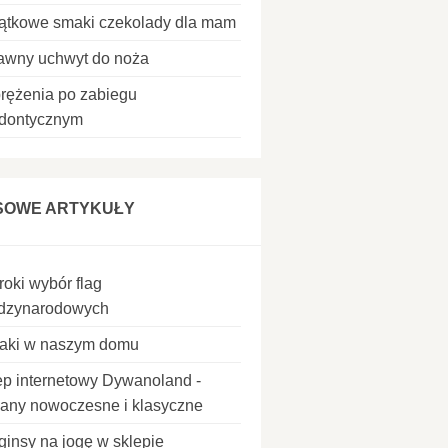
ątkowe smaki czekolady dla mam
awny uchwyt do noża
rężenia po zabiegu
odontycznym
SOWE ARTYKUŁY
roki wybór flag
dzynarodowych
aki w naszym domu
ep internetowy Dywanoland -
any nowoczesne i klasyczne
ginsy na jogę w sklepie