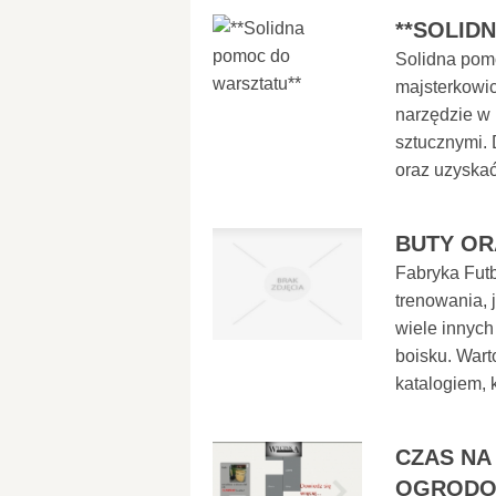
**SOLID
Solidna pom
majsterkowic
narzędzie w
sztucznymi. 
oraz uzyskać
BUTY OR
Fabryka Futbo
trenowania,
wiele innyc
boisku. Wart
katalogiem, k
CZAS NA
OGRODO