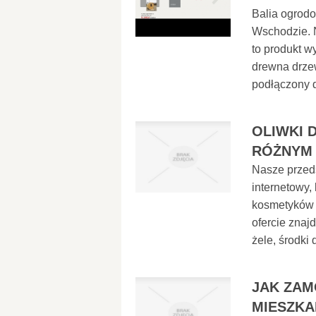
Balia ogrod
Wschodzie. N
to produkt w
drewna drzew
podłączony d
OLIWKI 
RÓŻNYM
Nasze przeds
internetowy,
kosmetyków o
ofercie znaj
żele, środki 
JAK ZA
MIESZKA