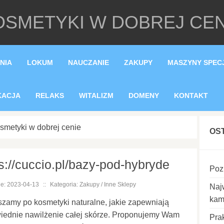
OSMETYKI W DOBREJ CEN
NIA
LOKUM
NAUCZANIE
ZAKUPY
MASZYNY SPEC
KACJA
RELAKS
WITALIZM
DOMENY
KONTAKT
smetyki w dobrej cenie
OS
s://cuccio.pl/bazy-pod-hybryde
Poz
e: 2023-04-13
::
Kategoria: Zakupy / Inne Sklepy
Naj
kam
zamy po kosmetyki naturalne, jakie zapewniają
iednie nawilżenie całej skórze. Proponujemy Wam
Pra