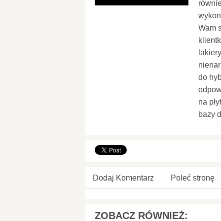
równie
wykon
Wam si
klient
lakier
nienar
do hyb
odpowi
na pły
bazy 
Dodaj Komentarz
Poleć stronę
ZOBACZ RÓWNIEŻ: