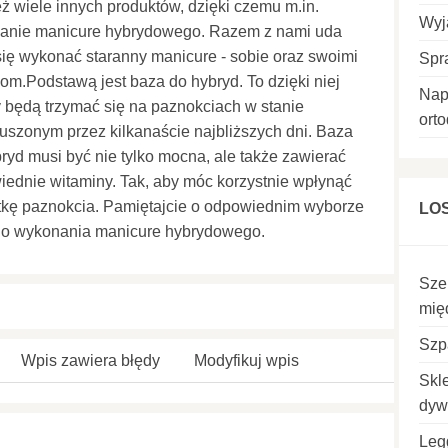
ż wiele innych produktów, dzięki czemu m.in.
Wyj
anie manicure hybrydowego. Razem z nami uda
ę wykonać staranny manicure - sobie oraz swoimi
Spr
kom.Podstawą jest baza do hybryd. To dzięki niej
Nap
y będą trzymać się na paznokciach w stanie
ort
uszonym przez kilkanaście najbliższych dni. Baza
ryd musi być nie tylko mocna, ale także zawierać
ednie witaminy. Tak, aby móc korzystnie wpłynąć
tkę paznokcia. Pamiętajcie o odpowiednim wyborze
LO
do wykonania manicure hybrydowego.
Sze
mię
Szp
Wpis zawiera błędy
Modyfikuj wpis
Skl
dyw
Leg