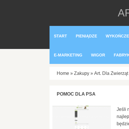
AR
START
PIENIĄDZE
WYKOŃCZE
E-MARKETING
WIGOR
FABRY
Home
»
Zakupy
»
Art. Dla Zwierząt
POMOC DLA PSA
Jeśli
najle
będzi