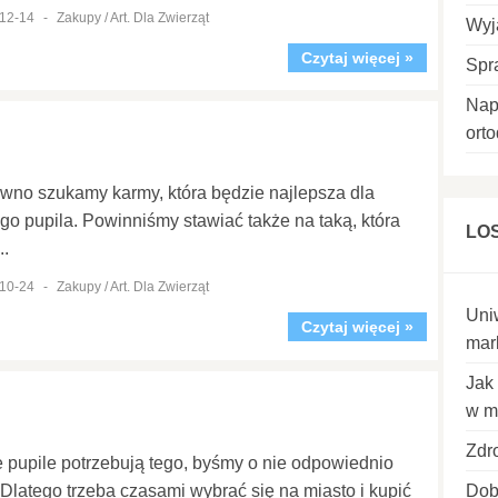
12-14
-
Zakupy / Art. Dla Zwierząt
Wyj
Czytaj więcej »
Spr
Nap
ort
wno szukamy karmy, która będzie najlepsza dla
go pupila. Powinniśmy stawiać także na taką, która
LO
..
10-24
-
Zakupy / Art. Dla Zwierząt
Uni
Czytaj więcej »
mark
Jak
w m
Zdr
 pupile potrzebują tego, byśmy o nie odpowiednio
. Dlatego trzeba czasami wybrać się na miasto i kupić
Dob