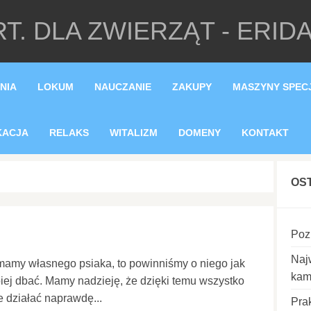
T. DLA ZWIERZĄT - ERID
NIA
LOKUM
NAUCZANIE
ZAKUPY
MASZYNY SPEC
KACJA
RELAKS
WITALIZM
DOMENY
KONTAKT
OS
Poz
Naj
 mamy własnego psiaka, to powinniśmy o niego jak
kam
piej dbać. Mamy nadzieję, że dzięki temu wszystko
e działać naprawdę...
Pra