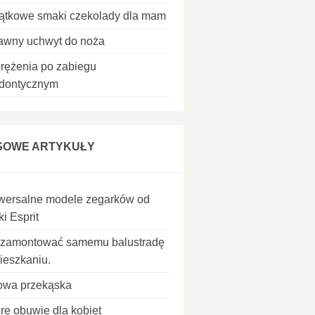
ątkowe smaki czekolady dla mam
awny uchwyt do noża
rężenia po zabiegu
odontycznym
SOWE ARTYKUŁY
wersalne modele zegarków od
i Esprit
 zamontować samemu balustradę
ieszkaniu.
owa przekąska
re obuwie dla kobiet