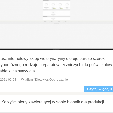
asz internetowy sklep weterynaryjny oferuje bardzo szeroki
ybór różnego rodzaju preparatów leczniczych dla psów i kotów.
abletki na stawy dla...
2021-02-04
-
Witalizm / Dietetyka, Odchudzanie
Czytaj więcej »
Korzyści oferty zawierającej w sobie błonnik dla produkcji.