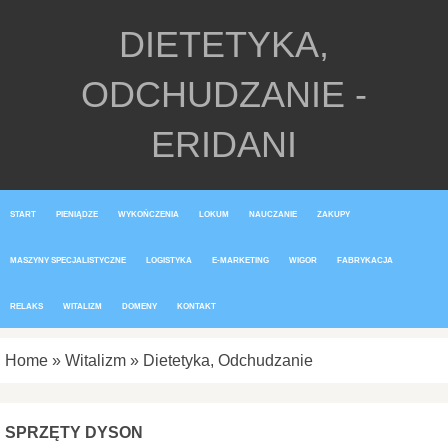
DIETETYKA,
ODCHUDZANIE -
ERIDANI
START
PIENIĄDZE
WYKOŃCZENIA
LOKUM
NAUCZANIE
ZAKUPY
MASZYNY SPECJALISTYCZNE
LOGISTYKA
E-MARKETING
WIGOR
FABRYKACJA
RELAKS
WITALIZM
DOMENY
KONTAKT
Home
»
Witalizm
»
Dietetyka, Odchudzanie
SPRZĘTY DYSON