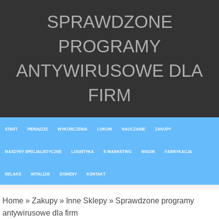
SPRAWDZONE
PROGRAMY
ANTYWIRUSOWE DLA
FIRM
START
PIENIĄDZE
WYKOŃCZENIA
LOKUM
NAUCZANIE
ZAKUPY
MASZYNY SPECJALISTYCZNE
LOGISTYKA
E-MARKETING
WIGOR
FABRYKACJA
RELAKS
WITALIZM
DOMENY
KONTAKT
Home
»
Zakupy
»
Inne Sklepy
»
Sprawdzone programy
antywirusowe dla firm