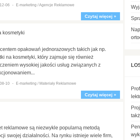
12-06
-
E-marketing / Agencje Reklamowe
Wyj
Czytaj więcej »
Spr
Nap
a kosmetyki
ort
centem opakowań jednorazowych takich jak np.
tki na kosmetyki, który zajmuje się również
czeniem wysokiej jakości usług związanych z
LO
kcjonowaniem...
08-10
-
E-marketing / Materiały Reklamowe
Pro
Czytaj więcej »
lekt
Pro
takż
Pen
t reklamowe są niezwykle popularną metodą
wyk
ji swojej działalności. Na rynku istnieje wiele firm,