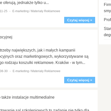
je oferują, jednakże tylko u...
Fir
smy
11-25
-
E-marketing / Materiały Reklamowe
Prof
Czytaj więcej »
Sta
deg
ocyjnej
trzeby największych, jak i małych kampanii
cyjnych oraz marketingowych, wykorzystywane są
go rodzaju koszulki reklamowe. Kraków - w tym...
08-30
-
E-marketing / Materiały Reklamowe
Czytaj więcej »
 także instalacje multimedialne
ktowanie sal szkoleniowych to zadanie nie tylko dla