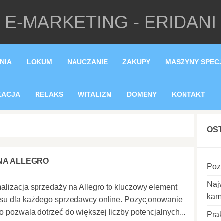
E-MARKETING - ERIDANI
NIA
LOKUM
NAUCZANIE
ZAKUPY
MASZYNY SPEC
KACJA
RELAKS
WITALIZM
DOMENY
KONTAKT
OS
NA ALLEGRO
Poz
Naj
alizacja sprzedaży na Allegro to kluczowy element
kam
su dla każdego sprzedawcy online. Pozycjonowanie
o pozwala dotrzeć do większej liczby potencjalnych...
Pra