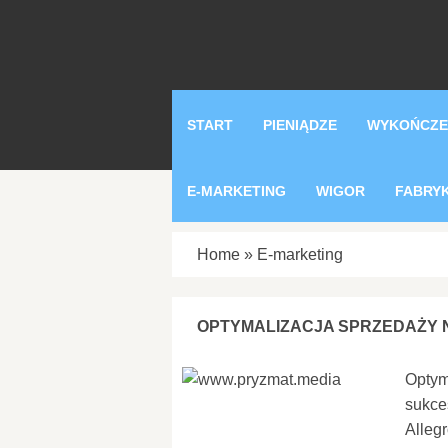
START
PIENIĄDZE
WYKOŃCZE
E-MARKETING
WIGOR
FABRY
Home
»
E-marketing
OPTYMALIZACJA SPRZEDAŻY 
Optym
sukce
Allegr