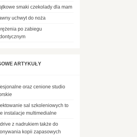
ątkowe smaki czekolady dla mam
awny uchwyt do noża
rężenia po zabiegu
odontycznym
SOWE ARTYKUŁY
fesjonalne oraz cenione studio
orskie
jektowanie sal szkoleniowych to
e instalacje multimedialne
drive z nadrukiem także do
onywania kopii zapasowych