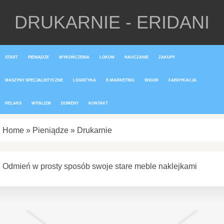
DRUKARNIE - ERIDANI
START
PIENIĄDZE
WYKOŃCZENIA
LOKUM
NAUCZANIE
ZAKUPY
MASZYNY SPECJALISTYCZNE
LOGISTYKA
E-MARKETING
WIGOR
FABRYKACJA
RELAKS
WITALIZM
DOMENY
KONTAKT
Home
»
Pieniądze
»
Drukarnie
Odmień w prosty sposób swoje stare meble naklejkami