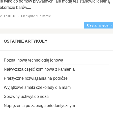
ie tylko do domów prywatnych, ale mogą też stanowić idealną
ekorację barów,...
2017-01-16
-
Pieniądze / Drukarnie
Czytaj więcej »
OSTATNIE ARTYKUŁY
Poznaj nową technologię jonową
Najwyższa część kominowa z kamienia
Praktyczne rozwiązania na podróże
Wyjątkowe smaki czekolady dla mam
Sprawny uchwyt do noża
Naprężenia po zabiegu ortodontycznym