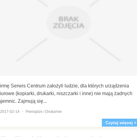
irmę Serwis Centrum założyli ludzie, dla których urządzenia
iurowe (kopiarki, drukarki, niszczarki i inne) nie mają żadnych
ajemnic. Zajmują się...
2017-02-14
-
Pieniądze / Drukarnie
Czytaj więcej »