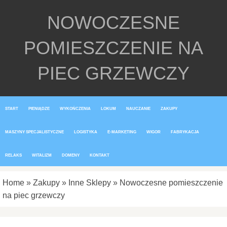
NOWOCZESNE
POMIESZCZENIE NA
PIEC GRZEWCZY
START
PIENIĄDZE
WYKOŃCZENIA
LOKUM
NAUCZANIE
ZAKUPY
MASZYNY SPECJALISTYCZNE
LOGISTYKA
E-MARKETING
WIGOR
FABRYKACJA
RELAKS
WITALIZM
DOMENY
KONTAKT
Home
»
Zakupy
»
Inne Sklepy
»
Nowoczesne pomieszczenie
na piec grzewczy