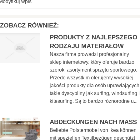
Modyfikuj wpis
ZOBACZ RÓWNIEŻ:
PRODUKTY Z NAJLEPSZEGO
RODZAJU MATERIAŁOW
Nasza firma prowadzi profesjonalny
sklep internetowy, który oferuje bardzo
szeroki asortyment sprzętu sportowego.
Przede wszystkim oferujemy wysokiej
jakości produkty dla osób uprawiających
takie dyscypliny jak surfing, windsurfing i
kitesurfing. Są to bardzo różnorodne u...
ABDECKUNGEN NACH MASS
Beliebte Polstermöbel von Ikea können
mit speziellen Textilbezügen geschützt