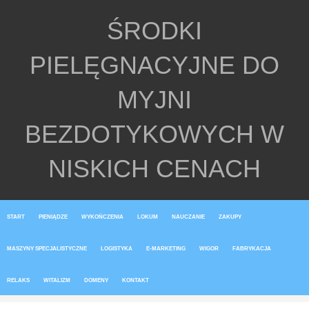
ŚRODKI
PIELĘGNACYJNE DO
MYJNI
BEZDOTYKOWYCH W
NISKICH CENACH
START
PIENIĄDZE
WYKOŃCZENIA
LOKUM
NAUCZANIE
ZAKUPY
MASZYNY SPECJALISTYCZNE
LOGISTYKA
E-MARKETING
WIGOR
FABRYKACJA
RELAKS
WITALIZM
DOMENY
KONTAKT