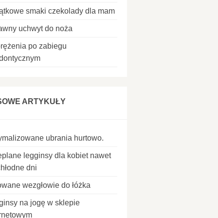
ątkowe smaki czekolady dla mam
awny uchwyt do noża
rężenia po zabiegu
odontycznym
SOWE ARTYKUŁY
ymalizowane ubrania hurtowo.
eplane legginsy dla kobiet nawet
chłodne dni
owane wezgłowie do łóżka
ginsy na jogę w sklepie
ernetowym