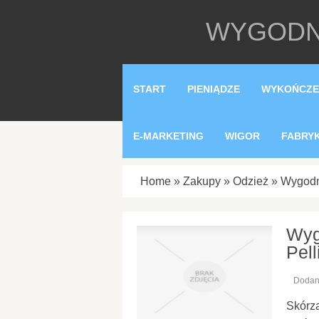
WYGODNE
START
PIENIĄDZE
WYKOŃCZE
E-MARKETING
WIGOR
FABRY
Home
»
Zakupy
»
Odzież
»
Wygodn
Wyg
Pell
Dodan
Skórza