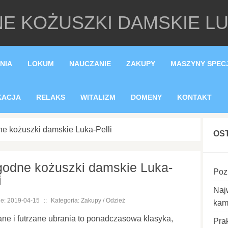
 KOŻUSZKI DAMSKIE LU
NIA
LOKUM
NAUCZANIE
ZAKUPY
MASZYNY SPEC
KACJA
RELAKS
WITALIZM
DOMENY
KONTAKT
e kożuszki damskie Luka-Pelli
OS
odne kożuszki damskie Luka-
Poz
i
Naj
e: 2019-04-15
::
Kategoria: Zakupy / Odzież
kam
ne i futrzane ubrania to ponadczasowa klasyka,
Pra