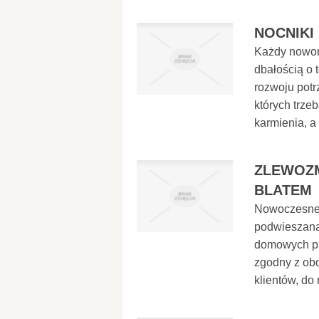
NOCNIKI
Każdy nowor
dbałością o 
rozwoju potr
których trze
karmienia, a 
ZLEWOZM
BLATEM
Nowoczesne 
podwieszaną
domowych prz
zgodny z obo
klientów, do