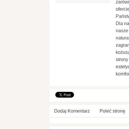
zarówn
oferci
Państw
Dla na
nasze 
natura
zagra
kożus
strony
estety
komfor
Dodaj Komentarz
Poleć stronę