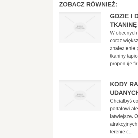
ZOBACZ RÓWNIEŻ:
GDZIE I
TKANINĘ
W obecnych 
coraz większ
znalezienie 
tkaniny tapi
proponuje fir
KODY RA
UDANYC
Chciałbyś co
portalowi al
łatwiejsze. 
atrakcyjnych
terenie c...