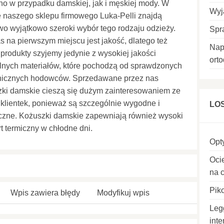
o w przypadku damskiej, jak i męskiej mody. W
Wyj
e naszego sklepu firmowego Luka-Pelli znajdą
o wyjątkowo szeroki wybór tego rodzaju odzieży.
Spr
s na pierwszym miejscu jest jakość, dlatego też
Nap
produkty szyjemy jedynie z wysokiej jakości
ort
lnych materiałów, które pochodzą od sprawdzonych
nicznych hodowców. Sprzedawane przez nas
zki damskie cieszą się dużym zainteresowaniem ze
 klientek, ponieważ są szczególnie wygodne i
LO
czne. Kożuszki damskie zapewniają również wysoki
t termiczny w chłodne dni.
Opt
Oci
na 
Pik
Wpis zawiera błędy
Modyfikuj wpis
Leg
int