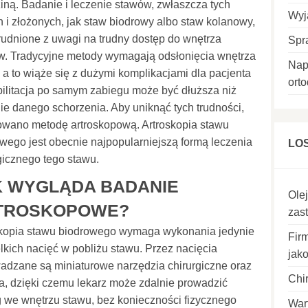
iną. Badanie i leczenie stawów, zwłaszcza tych
Wyj
 i złożonych, jak staw biodrowy albo staw kolanowy,
trudnione z uwagi na trudny dostęp do wnętrza
Spr
w. Tradycyjne metody wymagają odsłonięcia wnętrza
Nap
 a to wiąże się z dużymi komplikacjami dla pacjenta
ort
bilitacja po samym zabiegu może być dłuższa niż
ie danego schorzenia. Aby uniknąć tych trudności,
owano metodę artroskopową. Artroskopia stawu
wego jest obecnie najpopularniejszą formą leczenia
LO
gicznego tego stawu.
K WYGLĄDA BADANIE
Ole
TROSKOPOWE?
zas
skopia stawu biodrowego wymaga wykonania jedynie
Fir
lkich nacięć w pobliżu stawu. Przez nacięcia
jak
dzane są miniaturowe narzędzia chirurgiczne oraz
Chi
, dzięki czemu lekarz może zdalnie prowadzić
 we wnętrzu stawu, bez konieczności fizycznego
War