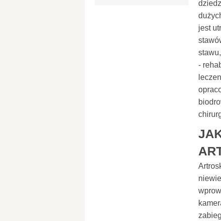
dziedz
dużych
jest u
stawó
stawu,
- reha
leczen
oprac
biodro
chirur
JA
AR
Artro
niewie
wprowa
kamera
zabieg