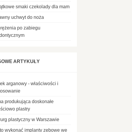
ątkowe smaki czekolady dla mam
awny uchwyt do noża
rężenia po zabiegu
odontycznym
SOWE ARTYKUŁY
jek arganowy - właściwości i
tosowanie
ma produkująca doskonałe
ościowo plastry
rurg plastyczny w Warszawie
to wykonać implanty zębowe we