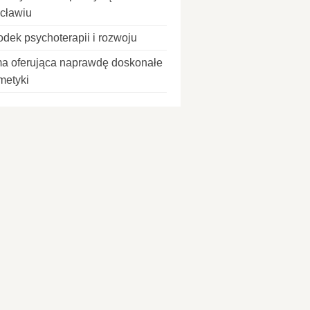
cławiu
odek psychoterapii i rozwoju
ma oferująca naprawdę doskonałe
metyki