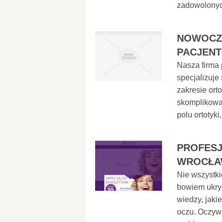
zadowolonych
NOWOCZE
PACJEN
Nasza firma
specjalizuj
zakresie orto
skomplikowa
polu ortotyk
PROFESJ
WROCŁA
Nie wszystki
bowiem ukryć
wiedzy, jaki
oczu. Oczywi