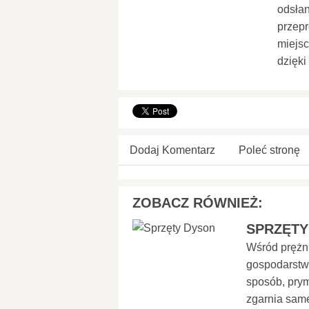
odsłan
przepr
miejsc
dzięki
Dodaj Komentarz
Poleć stronę
ZOBACZ RÓWNIEŻ:
SPRZĘTY
Wśród prężni
gospodarst
sposób, prym
zgarnia same