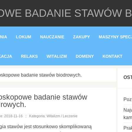
WE BADANIE STAWÓW 
NIA
LOKUM
NAUCZANIE
ZAKUPY
MASZYNY SPEC
KACJA
RELAKS
WITALIZM
DOMENY
KONTAKT
roskopowe badanie stawów biodrowych.
OS
roskopowe badanie stawów
Poz
drowych.
Naj
e: 2018-11-16
::
Kategoria: Witalizm / Leczenie
kam
rgia stawów jest stosunkowo skomplikowaną
Pra