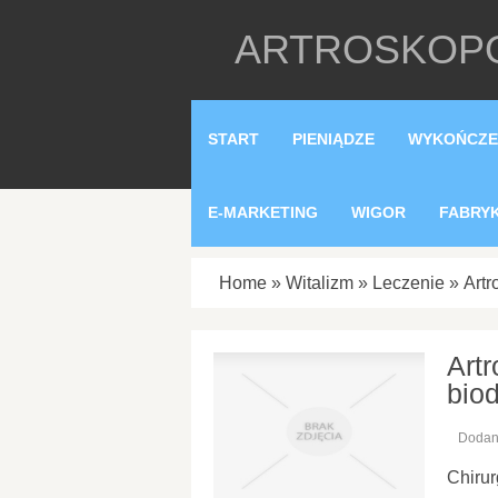
ARTROSKOPO
START
PIENIĄDZE
WYKOŃCZE
E-MARKETING
WIGOR
FABRY
Home
»
Witalizm
»
Leczenie
»
Art
Art
bio
Dodan
Chiru