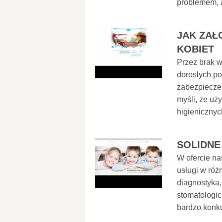
problemem, a
JAK ZAŁ
KOBIET
Przez brak w
dorosłych pos
zabezpieczen
myśli, że uż
higienicznyc
SOLIDNE
W ofercie na
usługi w róż
diagnostyka,
stomatologic
bardzo konku