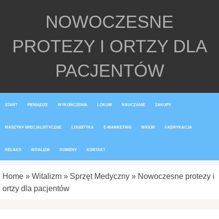
NOWOCZESNE
PROTEZY I ORTZY DLA
PACJENTÓW
START
PIENIĄDZE
WYKOŃCZENIA
LOKUM
NAUCZANIE
ZAKUPY
MASZYNY SPECJALISTYCZNE
LOGISTYKA
E-MARKETING
WIGOR
FABRYKACJA
RELAKS
WITALIZM
DOMENY
KONTAKT
Home
»
Witalizm
»
Sprzęt Medyczny
»
Nowoczesne protezy i
ortzy dla pacjentów