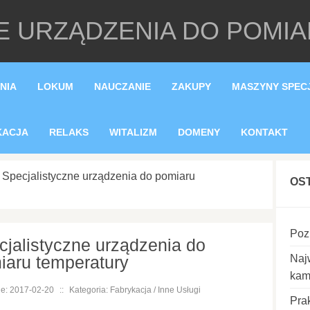
E URZĄDZENIA DO POMI
NIA
LOKUM
NAUCZANIE
ZAKUPY
MASZYNY SPEC
KACJA
RELAKS
WITALIZM
DOMENY
KONTAKT
»
Specjalistyczne urządzenia do pomiaru
OS
Poz
cjalistyczne urządzenia do
iaru temperatury
Naj
kam
e: 2017-02-20
::
Kategoria: Fabrykacja / Inne Usługi
Pra