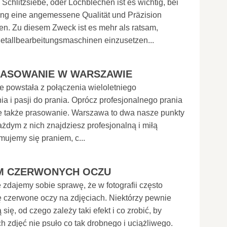
Schlitzsiebe, oder Lochblechen ist es wichtig, bei
ung eine angemessene Qualität und Präzision
len. Zu diesem Zweck ist es mehr als ratsam,
etallbearbeitungsmaschinen einzusetzen...
RASOWANIE W WARSZAWIE
e powstała z połączenia wieloletniego
a i pasji do prania. Oprócz profesjonalnego prania
e także prasowanie. Warszawa to dwa nasze punkty
ażdym z nich znajdziesz profesjonalną i miłą
mujemy się praniem, c...
M CZERWONYCH OCZU
zdajemy sobie sprawę, że w fotografii często
ę czerwone oczy na zdjęciach. Niektórzy pewnie
się, od czego zależy taki efekt i co zrobić, by
 zdjęć nie psuło co tak drobnego i uciążliwego.