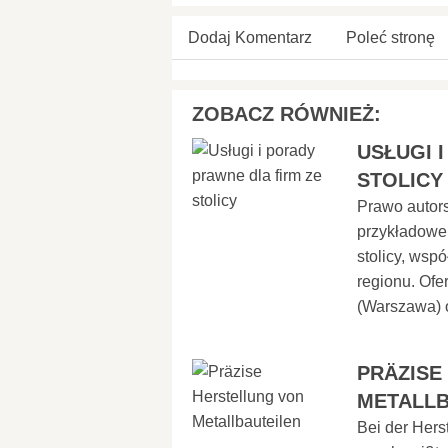
Dodaj Komentarz
Poleć stronę
ZOBACZ RÓWNIEŻ:
USŁUGI 
STOLICY
Prawo autors
przykładowe 
stolicy, wsp
regionu. Ofe
(Warszawa) o
PRÄZISE
METALLB
Bei der Hers