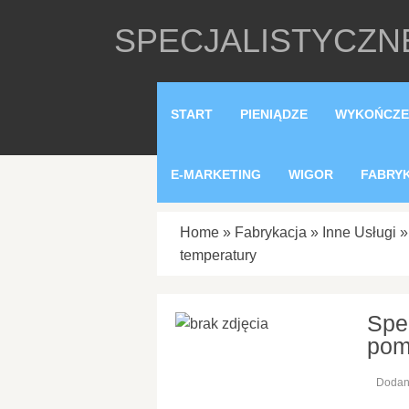
SPECJALISTYCZN
START
PIENIĄDZE
WYKOŃCZE
E-MARKETING
WIGOR
FABRY
Home
»
Fabrykacja
»
Inne Usługi
temperatury
Spe
pom
Dodan