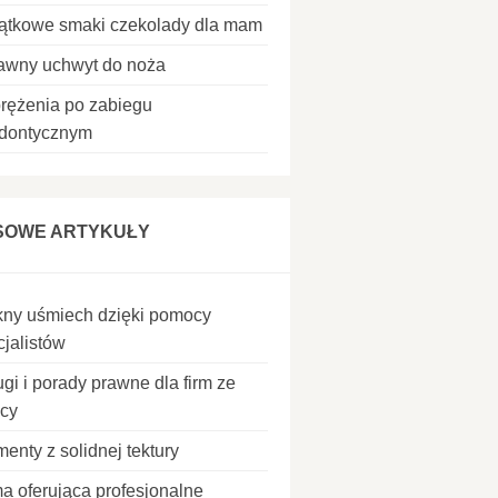
ątkowe smaki czekolady dla mam
awny uchwyt do noża
rężenia po zabiegu
odontycznym
SOWE ARTYKUŁY
kny uśmiech dzięki pomocy
cjalistów
gi i porady prawne dla firm ze
icy
enty z solidnej tektury
ma oferująca profesjonalne