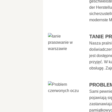
geschweißte 
der Herstell
sicherzustel
modernste M
TANIE P
Nasza pralni
doświadczeni
jest dostępn
przyjęć. W k
obsługę. Zaj
PROBLE
Sami pewnie 
pojawiają si
zastanawiają 
pamiątkowych