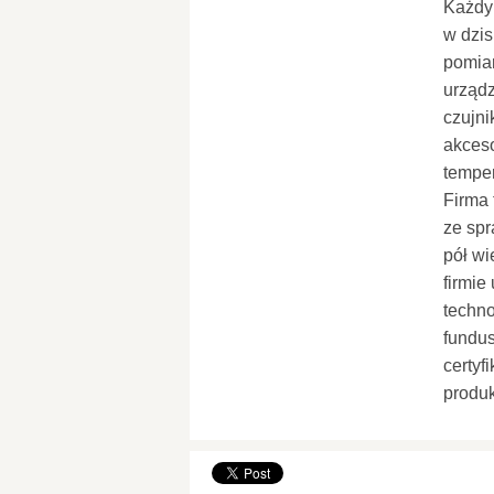
Każdy
w dzis
pomiar
urządz
czujni
akceso
temper
Firma 
ze spr
pół wi
firmi
techno
fundus
certyf
produ