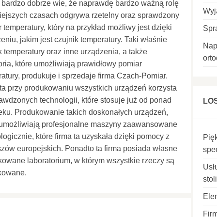
 bardzo dobrze wie, że naprawdę bardzo ważną rolę
Wyj
iejszych czasach odgrywa rzetelny oraz sprawdzony
 temperatury, który na przykład możliwy jest dzięki
Spr
eniu, jakim jest czujnik temperatury. Taki właśnie
Nap
k temperatury oraz inne urządzenia, a także
ort
ria, które umożliwiają prawidłowy pomiar
atury, produkuje i sprzedaje firma Czach-Pomiar.
ta przy produkowaniu wszystkich urządzeń korzysta
awdzonych technologii, które stosuje już od ponad
LO
eku. Produkowanie takich doskonałych urządzeń,
e umożliwiają profesjonalne maszyny zaawansowane
logicznie, które firma ta uzyskała dzięki pomocy z
Pię
zów europejskich. Ponadto ta firma posiada własne
spe
ikowane laboratorium, w którym wszystkie rzeczy są
Usłu
kowane.
stol
Elem
Fir