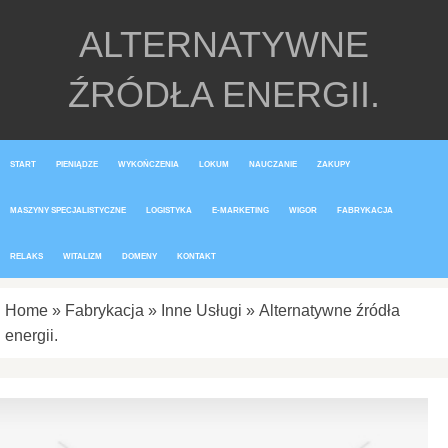
ALTERNATYWNE
ŹRÓDŁA ENERGII.
START
PIENIĄDZE
WYKOŃCZENIA
LOKUM
NAUCZANIE
ZAKUPY
MASZYNY SPECJALISTYCZNE
LOGISTYKA
E-MARKETING
WIGOR
FABRYKACJA
RELAKS
WITALIZM
DOMENY
KONTAKT
Home
»
Fabrykacja
»
Inne Usługi
»
Alternatywne źródła
energii.