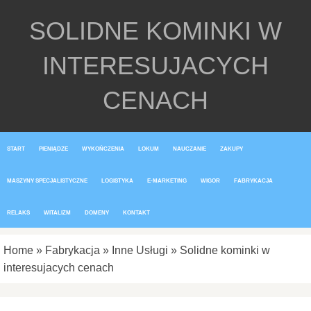
SOLIDNE KOMINKI W
INTERESUJACYCH
CENACH
START
PIENIĄDZE
WYKOŃCZENIA
LOKUM
NAUCZANIE
ZAKUPY
MASZYNY SPECJALISTYCZNE
LOGISTYKA
E-MARKETING
WIGOR
FABRYKACJA
RELAKS
WITALIZM
DOMENY
KONTAKT
Home
»
Fabrykacja
»
Inne Usługi
»
Solidne kominki w
interesujacych cenach