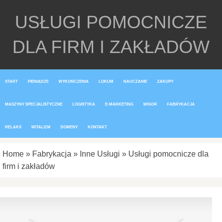
USŁUGI POMOCNICZE
DLA FIRM I ZAKŁADÓW
START
PIENIĄDZE
WYKOŃCZENIA
LOKUM
NAUCZANIE
ZAKUPY
MASZYNY SPECJALISTYCZNE
LOGISTYKA
E-MARKETING
WIGOR
FABRYKACJA
RELAKS
WITALIZM
DOMENY
KONTAKT
Home
»
Fabrykacja
»
Inne Usługi
»
Usługi pomocnicze dla
firm i zakładów