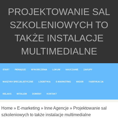
PROJEKTOWANIE SAL
SZKOLENIOWYCH TO
TAKŻE INSTALACJE
MULTIMEDIALNE
START
PIENIĄDZE
WYKOŃCZENIA
LOKUM
NAUCZANIE
ZAKUPY
MASZYNY SPECJALISTYCZNE
LOGISTYKA
E-MARKETING
WIGOR
FABRYKACJA
RELAKS
WITALIZM
DOMENY
KONTAKT
Home
»
E-marketing
»
Inne Agencje
»
Projektowanie sal
szkoleniowych to także instalacje multimedialne