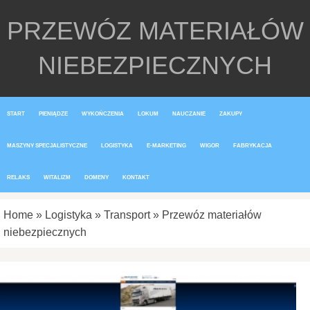
PRZEWÓZ MATERIAŁÓW
NIEBEZPIECZNYCH
START
PIENIĄDZE
WYKOŃCZENIA
LOKUM
NAUCZANIE
ZAKUPY
MASZYNY SPECJALISTYCZNE
LOGISTYKA
E-MARKETING
WIGOR
FABRYKACJA
RELAKS
WITALIZM
DOMENY
KONTAKT
Home
»
Logistyka
»
Transport
»
Przewóz materiałów
niebezpiecznych