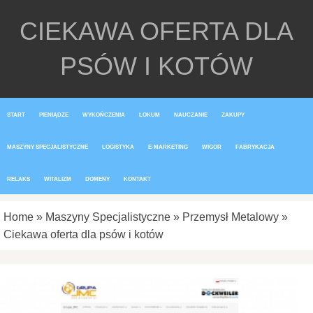
CIEKAWA OFERTA DLA
PSÓW I KOTÓW
START
PIENIĄDZE
WYKOŃCZENIA
LOKUM
NAUCZANIE
ZAKUPY
MASZYNY SPECJALISTYCZNE
LOGISTYKA
E-MARKETING
WIGOR
FABRYKACJA
RELAKS
WITALIZM
DOMENY
KONTAKT
Home
»
Maszyny Specjalistyczne
»
Przemysł Metalowy
»
Ciekawa oferta dla psów i kotów