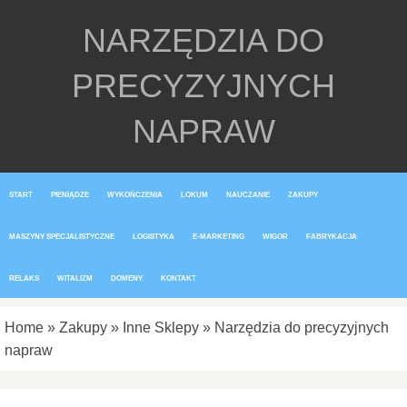
NARZĘDZIA DO
PRECYZYJNYCH
NAPRAW
START
PIENIĄDZE
WYKOŃCZENIA
LOKUM
NAUCZANIE
ZAKUPY
MASZYNY SPECJALISTYCZNE
LOGISTYKA
E-MARKETING
WIGOR
FABRYKACJA
RELAKS
WITALIZM
DOMENY
KONTAKT
Home
»
Zakupy
»
Inne Sklepy
»
Narzędzia do precyzyjnych
napraw