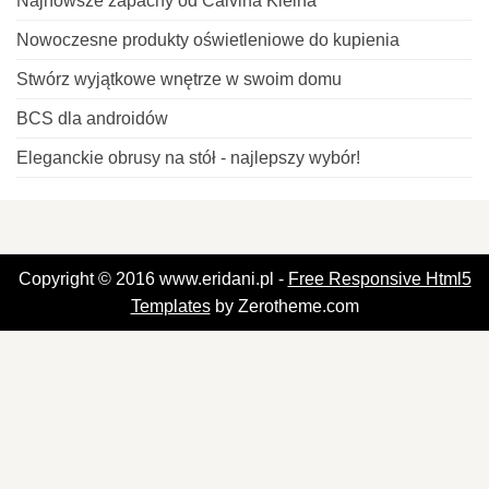
Najnowsze zapachy od Calvina Kleina
Nowoczesne produkty oświetleniowe do kupienia
Stwórz wyjątkowe wnętrze w swoim domu
BCS dla androidów
Eleganckie obrusy na stół - najlepszy wybór!
Copyright © 2016 www.eridani.pl -
Free Responsive Html5
Templates
by Zerotheme.com