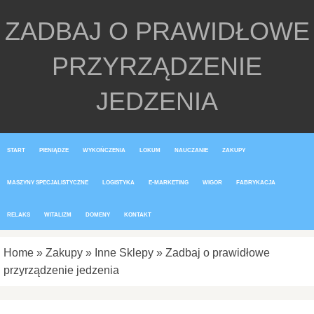
ZADBAJ O PRAWIDŁOWE
PRZYRZĄDZENIE
JEDZENIA
START
PIENIĄDZE
WYKOŃCZENIA
LOKUM
NAUCZANIE
ZAKUPY
MASZYNY SPECJALISTYCZNE
LOGISTYKA
E-MARKETING
WIGOR
FABRYKACJA
RELAKS
WITALIZM
DOMENY
KONTAKT
Home
»
Zakupy
»
Inne Sklepy
»
Zadbaj o prawidłowe
przyrządzenie jedzenia