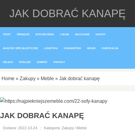
JAK DOBRAĆ KANAPĘ
START
PIENIĄDZE
WYKOŃCZENIA
LOKUM
NAUCZANIE
ZAKUPY
MASZYNY SPECJALISTYCZNE
LOGISTYKA
E-MARKETING
WIGOR
FABRYKACJA
RELAKS
WITALIZM
DOMENY
KONTAKT
Home
»
Zakupy
»
Meble
»
Jak dobrać kanapę
JAK DOBRAĆ KANAPĘ
Dodane: 2022-10-24
::
Kategoria: Zakupy / Meble