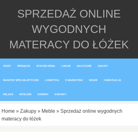
SPRZEDAŻ ONLINE
WYGODNYCH
MATERACY DO ŁÓŻEK
START
PIENIĄDZE
WYKOŃCZENIA
LOKUM
NAUCZANIE
ZAKUPY
MASZYNY SPECJALISTYCZNE
LOGISTYKA
E-MARKETING
WIGOR
FABRYKACJA
RELAKS
WITALIZM
DOMENY
KONTAKT
Home
»
Zakupy
»
Meble
»
Sprzedaż online wygodnych
materacy do łóżek