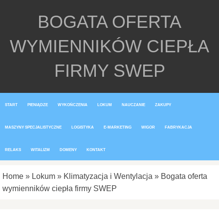
BOGATA OFERTA
WYMIENNIKÓW CIEPŁA
FIRMY SWEP
START
PIENIĄDZE
WYKOŃCZENIA
LOKUM
NAUCZANIE
ZAKUPY
MASZYNY SPECJALISTYCZNE
LOGISTYKA
E-MARKETING
WIGOR
FABRYKACJA
RELAKS
WITALIZM
DOMENY
KONTAKT
Home
»
Lokum
»
Klimatyzacja i Wentylacja
»
Bogata oferta
wymienników ciepła firmy SWEP