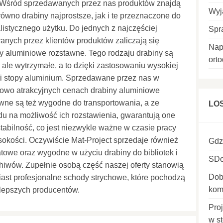
 Wśród sprzedawanych przez nas produktów znajdą
Wyj
równo drabiny najprostsze, jak i te przeznaczone do
listycznego użytku. Do jednych z najczęściej
Spr
anych przez klientów produktów zaliczają się
Nap
y aluminiowe rozstawne. Tego rodzaju drabiny są
ort
, ale wytrzymałe, a to dzięki zastosowaniu wysokiej
i stopy aluminium. Sprzedawane przez nas w
owo atrakcyjnych cenach drabiny aluminiowe
wne są też wygodne do transportowania, a ze
LO
u na możliwość ich rozstawienia, gwarantują one
tabilność, co jest niezwykle ważne w czasie pracy
okości. Oczywiście Mat-Project sprzedaje również
Gdz
towe oraz wygodne w użyciu drabiny do bibliotek i
SDo
hiwów. Zupełnie osobą część naszej oferty stanowią
Dob
ast profesjonalne schody strychowe, które pochodzą
kom
lepszych producentów.
Pro
w st