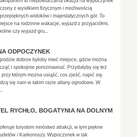
akopanem to niepowtarzalna okazja na wypoczynek
łączony z wysiłkiem fizycznym i możliwością
przepięknych widoków i majestatycznych gór. To
ejsce na rodzinne wakacje, wyjazd z przyjaciółmi,
kolne czy wyjazd gru...
NA ODPOCZYNEK
rodzie dobrze byłoby mieć miejsce, gdzie można
cząć i spokojnie porozmawiać. Przydałyby się też
ł, przy którym można usiąść, cos zjeść, napić się.
dzą się nam w takim razie altany ogrodowe. W
..
TEL RYCHŁO, BOGATYNIA NA DOLNYM
oferuje turystom mnóstwo atrakcji, w tym piękne
udetów i Karkonoszy. Wypoczynek w tak