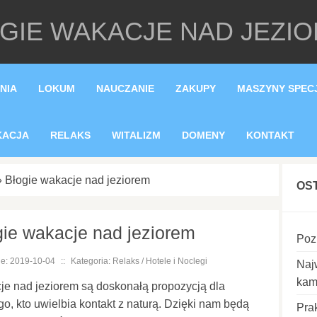
GIE WAKACJE NAD JEZI
NIA
LOKUM
NAUCZANIE
ZAKUPY
MASZYNY SPEC
KACJA
RELAKS
WITALIZM
DOMENY
KONTAKT
»
Błogie wakacje nad jeziorem
OS
gie wakacje nad jeziorem
Poz
e: 2019-10-04
::
Kategoria: Relaks / Hotele i Noclegi
Naj
kam
e nad jeziorem są doskonałą propozycją dla
o, kto uwielbia kontakt z naturą. Dzięki nam będą
Pra