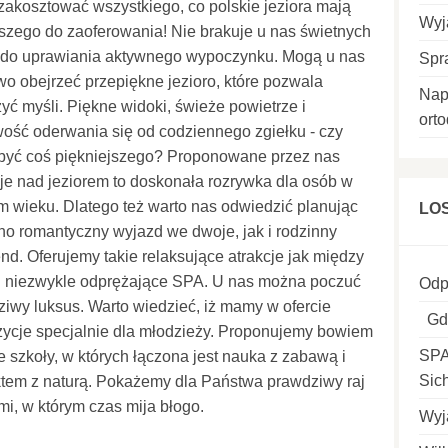
zakosztować wszystkiego, co polskie jeziora mają
Wyj
szego do zaoferowania! Nie brakuje u nas świetnych
i do uprawiania aktywnego wypoczynku. Mogą u nas
Spr
o obejrzeć przepiękne jezioro, które pozwala
Nap
yć myśli. Piękne widoki, świeże powietrze i
ort
ość oderwania się od codziennego zgiełku - czy
być coś piękniejszego? Proponowane przez nas
e nad jeziorem to doskonała rozrywka dla osób w
 wieku. Dlatego też warto nas odwiedzić planując
LO
o romantyczny wyjazd we dwoje, jak i rodzinny
d. Oferujemy takie relaksujące atrakcje jak między
i niezwykle odprężające SPA. U nas można poczuć
Odp
iwy luksus. Warto wiedzieć, iż mamy w ofercie
Gdz
ycje specjalnie dla młodzieży. Proponujemy bowiem
SPA
e szkoły, w których łączona jest nauka z zabawą i
Sic
tem z naturą. Pokażemy dla Państwa prawdziwy raj
mi, w którym czas mija błogo.
Wyj