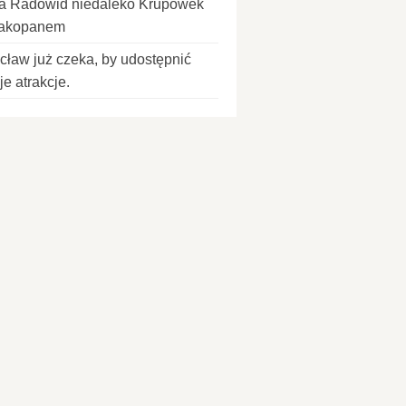
la Radowid niedaleko Krupówek
akopanem
cław już czeka, by udostępnić
e atrakcje.