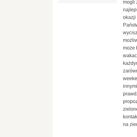
mogli 
najlep
okazj
Państw
wycisz
możliw
może 
wakacj
każdym
zarówn
weeken
innym
prawdz
propoz
zielon
kontak
na zie