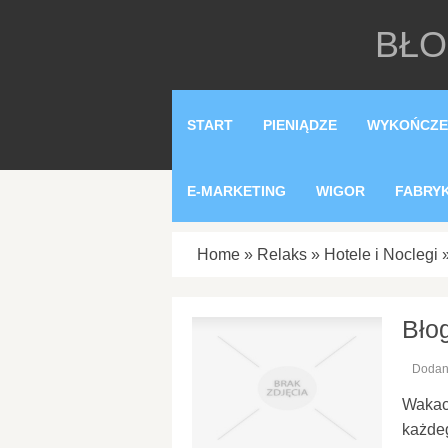
BŁO
START
PIENIĄDZE
WYKOŃCZE
E-MARKETING
WIGOR
FABRY
Home
»
Relaks
»
Hotele i Noclegi
Bło
Dodan
Wakacj
każdeg