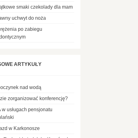
ątkowe smaki czekolady dla mam
awny uchwyt do noża
rężenia po zabiegu
odontycznym
SOWE ARTYKUŁY
oczynek nad wodą
ie zorganizować konferencję?
 w usługach pensjonatu
hlański
azd w Karkonosze