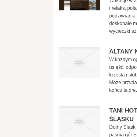
Wakacje w Z
i relaks, po
podziwiania 
doskonałe mi
wycieczki sz
ALTANY 
W każdym og
usiąść, odpo
krzesła i stó
Może przyda
końcu ta dre.
TANI HO
ŚLĄSKU
Dolny Śląsk 
pasma gór S