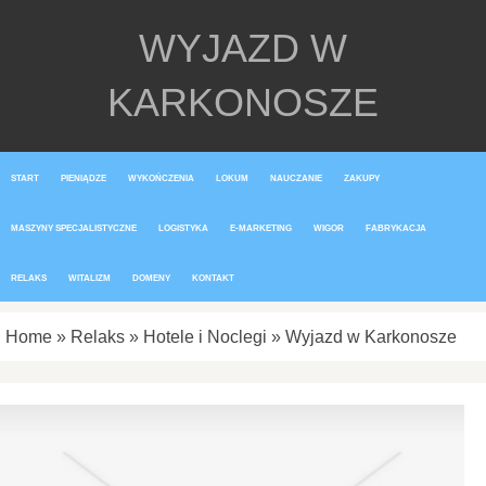
WYJAZD W
KARKONOSZE
START
PIENIĄDZE
WYKOŃCZENIA
LOKUM
NAUCZANIE
ZAKUPY
MASZYNY SPECJALISTYCZNE
LOGISTYKA
E-MARKETING
WIGOR
FABRYKACJA
RELAKS
WITALIZM
DOMENY
KONTAKT
Home
»
Relaks
»
Hotele i Noclegi
»
Wyjazd w Karkonosze