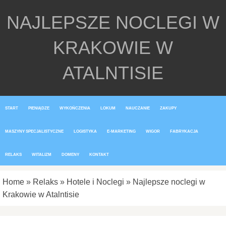
NAJLEPSZE NOCLEGI W
KRAKOWIE W
ATALNTISIE
START
PIENIĄDZE
WYKOŃCZENIA
LOKUM
NAUCZANIE
ZAKUPY
MASZYNY SPECJALISTYCZNE
LOGISTYKA
E-MARKETING
WIGOR
FABRYKACJA
RELAKS
WITALIZM
DOMENY
KONTAKT
Home
»
Relaks
»
Hotele i Noclegi
»
Najlepsze noclegi w
Krakowie w Atalntisie