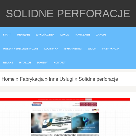
SOLIDNE PERFORACJE
START
PIENIĄDZE
WYKOŃCZENIA
LOKUM
NAUCZANIE
ZAKUPY
MASZYNY SPECJALISTYCZNE
LOGISTYKA
E-MARKETING
WIGOR
FABRYKACJA
RELAKS
WITALIZM
DOMENY
KONTAKT
Home
»
Fabrykacja
»
Inne Usługi
»
Solidne perforacje