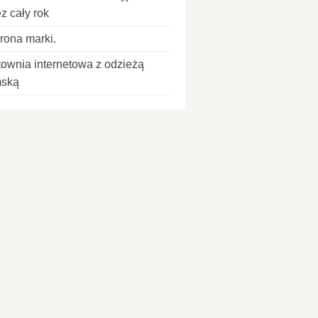
z cały rok
rona marki.
townia internetowa z odzieżą
ską