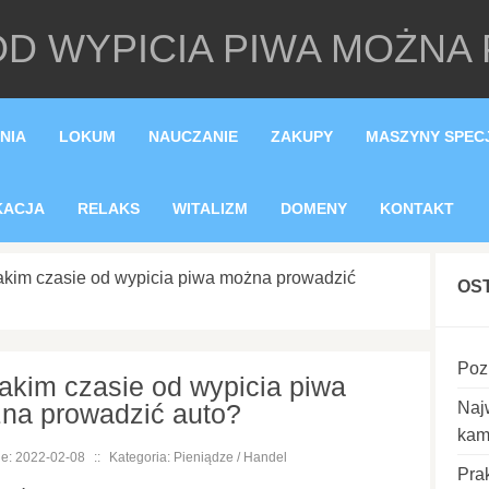
 OD WYPICIA PIWA MOŻNA
NIA
LOKUM
NAUCZANIE
ZAKUPY
MASZYNY SPEC
KACJA
RELAKS
WITALIZM
DOMENY
KONTAKT
akim czasie od wypicia piwa można prowadzić
OS
Poz
jakim czasie od wypicia piwa
na prowadzić auto?
Naj
kam
e: 2022-02-08
::
Kategoria: Pieniądze / Handel
Pra