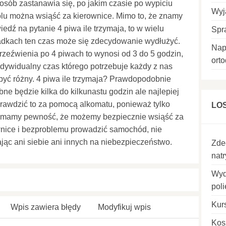
osób zastanawia się, po jakim czasie po wypiciu
Wyj
lu można wsiąść za kierownice. Mimo to, że znamy
edź na pytanie 4 piwa ile trzymaja, to w wielu
Spr
adkach ten czas może się zdecydowanie wydłużyć.
Nap
rzeźwienia po 4 piwach to wynosi od 3 do 5 godzin,
ort
ndywidualny czas którego potrzebuje każdy z nas
yć różny. 4 piwa ile trzymaja? Prawdopodobnie
bne będzie kilka do kilkunastu godzin ale najlepiej
prawdzić to za pomocą alkomatu, ponieważ tylko
LO
 mamy pewność, że możemy bezpiecznie wsiąść za
nice i bezproblemu prowadzić samochód, nie
jąc ani siebie ani innych na niebezpieczeństwo.
Zde
nat
Wyd
pol
Kur
Wpis zawiera błędy
Modyfikuj wpis
Kos