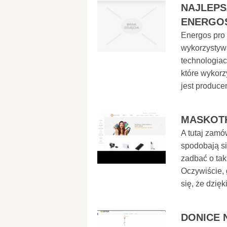
NAJLEPS
ENERGO
Energos pro t
wykorzystywa
technologiac
które wykorz
jest produce
MASKOT
A tutaj zamó
spodobają si
zadbać o tak
Oczywiście,
się, że dzię
DONICE 