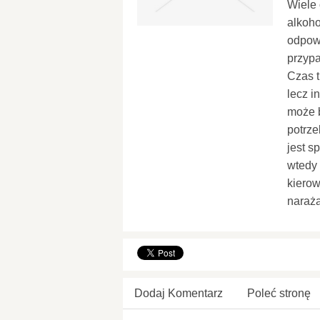
Wiele 
alkoho
odpowi
przyp
Czas t
lecz i
może b
potrze
jest s
wtedy
kierow
naraża
Dodaj Komentarz
Poleć stronę