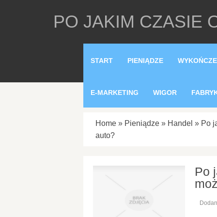
PO JAKIM CZASIE
START
PIENIĄDZE
WYKOŃCZE
E-MARKETING
WIGOR
FABRY
Home
»
Pieniądze
»
Handel
»
Po j
auto?
Po 
moż
Dodan